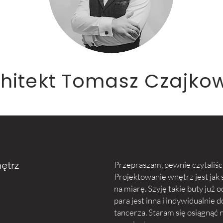
hitekt Tomasz Czajkow
ętrz
Przepraszam, pewnie czytaliście
Projektowanie wnętrz jest jak 
na miarę. Szyję takie buty już o
para jest inna i indywidualnie
tancerza. Staram się osiągnąć