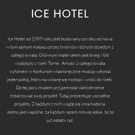
ICE HOTEL
Ice Hotel od 1989 roku jest budowany co roku od nowa
w tym samym miejscu przez twórców różnych dziedzin z
całego świata.
Głównym materiałem jest śnieg i lód
wydobyty z rzeki Torne.
Artyści z całego świata
wyłonieni w konkursie własnoręcznie muszą wykonać
jeden pokój, który na wiosnę się roztopi i wróci do rzeki.
Do tej pory miałem przyjemność ośmiokrotnie
zrealizować swój projekt.
Tutaj prezentuję wszystkie
projekty. Z każdym z nich wiążę się inna historia.
Jedno jest wspólne, za każdym razem mówię sobie, że to
już ostatni raz.