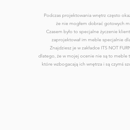
Podczas projektowania wnętrz często okaz
że nie mogłem dobrać gotowych me
Czasem było to specjalne życzenie klie
zaprojektował im meble specjalnie dl
Znajdziesz je w zakładce
ITS NOT FUR
dlatego, że w mojej ocenie nie są to meble t
które wzbogacają ich wnętrza i są czymś s
Zobacz więcej