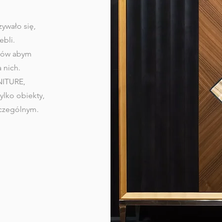
ywało się,
bli.
ntów abym
a nich.
NITURE
,
ylko obiekty,
zczególnym.