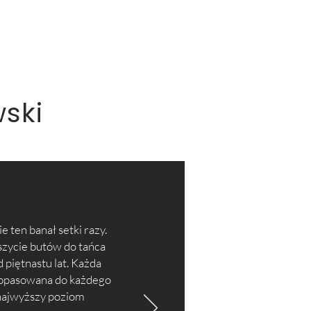
ski
 ten banał setki razy.
szycie butów do tańca
d piętnastu lat. Każda
 dopasowana do każdego
 najwyższy poziom