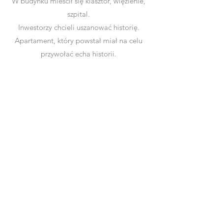
W budynku mieścił się klasztor, więzienie,
szpital.
Inwestorzy chcieli uszanować historię.
Apartament, który powstał miał na celu
przywołać echa historii.